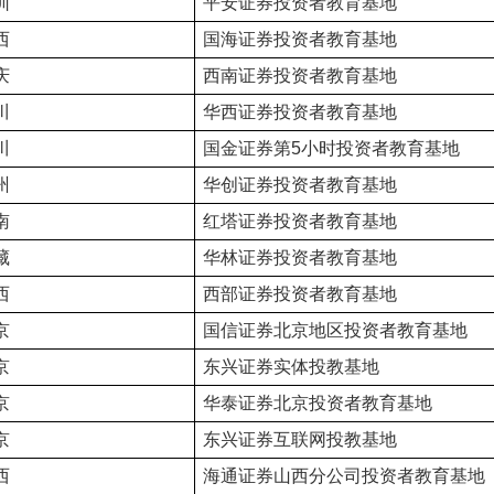
圳
平安证券投资者教育基地
西
国海证券投资者教育基地
庆
西南证券投资者教育基地
川
华西证券投资者教育基地
川
国金证券第5小时投资者教育基地
州
华创证券投资者教育基地
南
红塔证券投资者教育基地
藏
华林证券投资者教育基地
西
西部证券投资者教育基地
京
国信证券北京地区投资者教育基地
京
东兴证券实体投教基地
京
华泰证券北京投资者教育基地
京
东兴证券互联网投教基地
西
海通证券山西分公司投资者教育基地