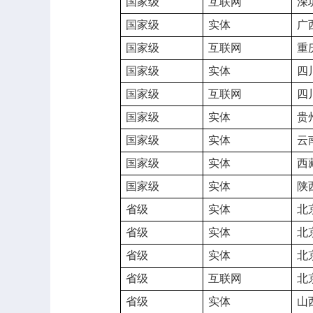
国家级
互联网
深
国家级
实体
广
国家级
互联网
重
国家级
实体
四
国家级
互联网
四
国家级
实体
贵
国家级
实体
云
国家级
实体
西
国家级
实体
陕
省级
实体
北
省级
实体
北
省级
实体
北
省级
互联网
北
省级
实体
山