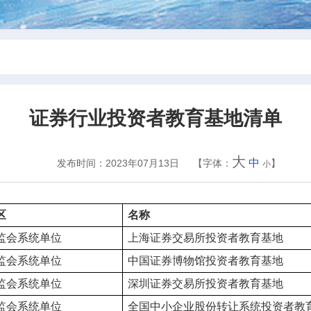
证券行业投资者教育基地清单
大
中
发布时间：2023年07月13日
【字体：
】
小
区
名称
监会系统单位
上海证券交易所投资者教育基地
监会系统单位
中国证券博物馆投资者教育基地
监会系统单位
深圳证券交易所投资者教育基地
监会系统单位
全国中小企业股份转让系统投资者教