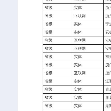
省级
实体
浙
省级
互联网
浙
省级
实体
宁
省级
实体
安
省级
互联网
安
省级
互联网
安
省级
实体
福
省级
实体
厦
省级
互联网
厦
省级
实体
江
省级
实体
青
省级
实体
湖
省级
实体
湖