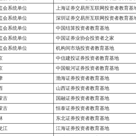
监会系统单位
上海证券交易所互联网投资者教育基
监会系统单位
深圳证券交易所互联网投资者教育基
监会系统单位
中国结算投资者教育基地
监会系统单位
中国证券业协会投资者之家
监会系统单位
机构间市场投资者教育基地
京
中信建投证券投资者教育基地
京
中国银河证券投资者教育基地
津
渤海证券投资者教育基地
西
山西证券投资者教育基地
蒙古
国融证券投资者教育基地
蒙古
恒泰证券投资者教育基地
林
东北证券投资者教育基地
龙江
江海证券投资者教育基地