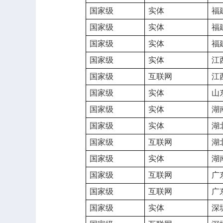
国家级
实体
福
国家级
实体
福
国家级
实体
福
国家级
实体
江
国家级
互联网
江
国家级
实体
山
国家级
实体
湖
国家级
实体
湖
国家级
互联网
湖
国家级
实体
湖
国家级
互联网
广
国家级
互联网
广
国家级
实体
深