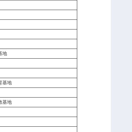
基地
育基地
教基地