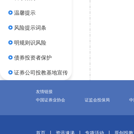
温馨提示
风险提示词条
明规则识风险
债券投资者保护
证券公司投教基地宣传
友情链接
中国证券业协会
证监会投保局
中
|
|
|
首页
资讯速递
专项活动
原创投教