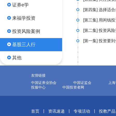
证券e学
[第四集] 选择适
来福学投资
[第三集] 用闲钱
[第二集] 投资风
投资风险案例
[第一集] 投资要
基股三人行
其他
友情链接
中国证券业协会
中国证监会
上海
投服中心
中国投资者网
|
|
|
首页
资讯速递
专项活动
投教产品