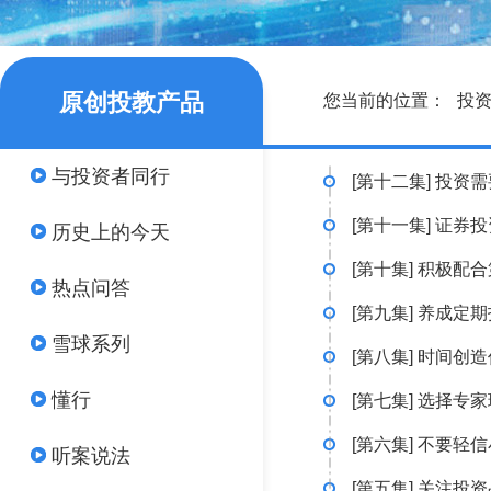
原创投教产品
您当前的位置：
投
与投资者同行
[第十二集] 投资
[第十一集] 证券
历史上的今天
[第十集] 积极配
热点问答
[第九集] 养成定
雪球系列
[第八集] 时间创
懂行
[第七集] 选择专
[第六集] 不要轻
听案说法
[第五集] 关注投