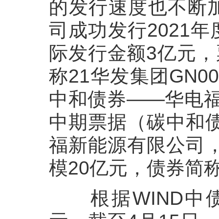
的发行速度也不断
司成功发行
2021
年
际发行金额
3
亿元，
称
21
华发集团
GN00
中和债券——华电
中期票据（碳中和
福新能源有限公司
模
20
亿元，债券简
根据
WIND
中