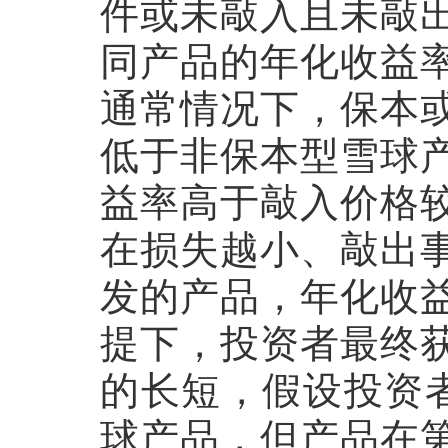
件或未敲入且未敲
同产品的年化收益
通常情况下，保本
低于非保本型雪球
益率高于敲入价格
在损失越小、敲出
发的产品，年化收
提下，投资者最终
的长短，假设投资
球产品，但产品在