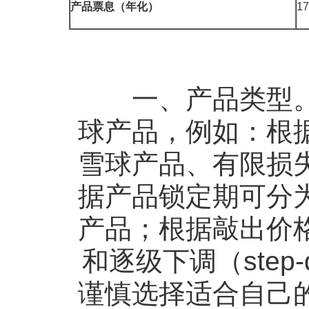
产品票息（年化）
1
一、产品类型
球产品，例如：根
雪球产品、有限损
据产品锁定期可分
产品；根据敲出价
和逐级下调（
step
谨慎选择适合自己