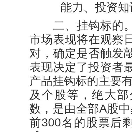
能力、投资知
二、挂钩标的
市场表现将在观察
对，确定是否触发
表现决定了投资者
产品挂钩标的主要
及个股等，绝大部
数，是由全部
A
股中
前
300
名的股票后