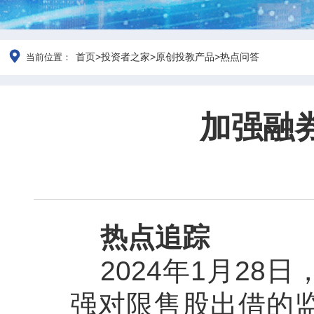
首页
>
投资者之家
>
原创投教产品
>
热点问答
当前位置：
加强融
热点追踪
2024
年
1
月
28
日
强对限售股出借的