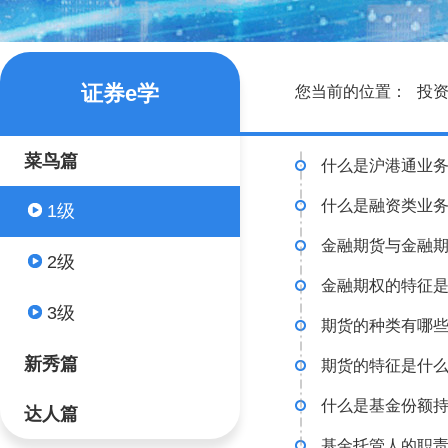
证券e学
您当前的位置：
投
菜鸟篇
什么是沪港通业
什么是融资类业
1级
金融期货与金融
2级
金融期权的特征
3级
期货的种类有哪
新秀篇
期货的特征是什
什么是基金份额
达人篇
基金托管人的职