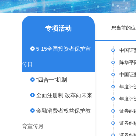
专项活动
您当前的位
5·15全国投资者保护宣
中国证监
陈华平副
传日
中国证
“四合一”机制
年度评
全面注册制 改革向未来
年度评
金融消费者权益保护教
证券纠
证券纠
育宣传月
证券纠