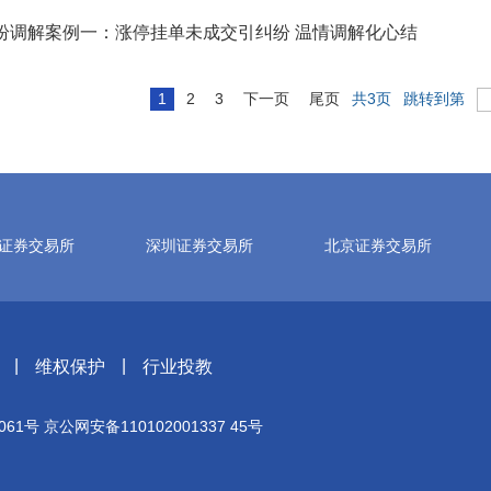
纷调解案例一：涨停挂单未成交引纠纷 温情调解化心结
1
2
3
下一页
尾页
共3页
跳转到第
证券交易所
深圳证券交易所
北京证券交易所
|
|
维权保护
行业投教
061号
京公网安备110102001337 45号