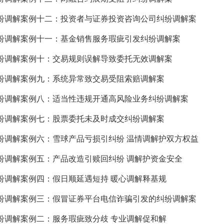
纷调解案例十二：投资者与证券投资咨询公司纠纷调解案
纷调解案例十一：基金销售服务瑕疵引发纠纷调解案
纷调解案例十：交易规则误解导致委托无效调解案
纷调解案例九：系统异常致交易受阻索赔调解案
纷调解案例八：适当性违规开通高风险业务纠纷调解案
纷调解案例七：股票委托未及时成交纠纷调解案
纷调解案例六：雪球产品亏损引纠纷 温情调解护双方权益
纷调解案例五：产品改造引赎回纠纷 调解护资金安全
纷调解案例四：假日顺延遇短持 暖心调解释基规
纷调解案例三：假冒证券平台电信诈骗引发的纠纷调解案
纷调解案例二：服务瑕疵致分歧 专业调解促和解