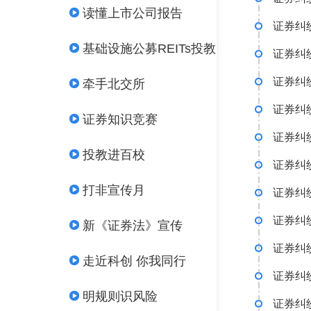
读懂上市公司报告
证券纠
基础设施公募REITs投教
证券纠
证券纠
牵手北交所
证券纠
证券知识竞赛
证券纠
投教进百校
证券纠
打非宣传月
证券纠
证券纠
新《证券法》宣传
证券纠
走近科创 你我同行
证券纠
明规则识风险
证券纠